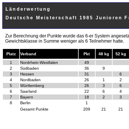
Länderwertung
Deutsche Meisterschaft 1985 Junioren Fr
Zur Berechnung der Punkte wurde das 6-er System angesetzt
Gewichtsklasse in Summe weniger als 6 Teilnehmer hatte.
Platz
Verband
Pkt
48 kg
52 kg
1
Nordrhein-Westfalen
49
2
Südbaden
36
9
3
Hessen
31
6
4
Nordbaden
26
1
2
5
Württemberg
26
3
6
6
Saarland
22
6
4
7
Bayern
18
2
3
8
Berlin
1
Gesamt Punkte
209
21
21