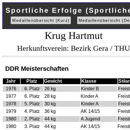
Sportliche Erfolge (Sportlich
Medaillenübersicht (Kurz)
Medaillenübersicht (Det
Krug Hartmut
Herkunftsverein: Bezirk Gera / TH
DDR Meisterschaften
Jahr
Platz
Gewicht
Klasse
Stilar
1976
6. Platz
26 kg
Kinder B
Freist
1977
6. Platz
28 kg
Kinder A
Freisti
1978
5. Platz
30 kg
Kinder A
Freist
1979
4. Platz
36 kg
AK 14/15
Freisti
1980
2. Platz
44 kg
A Jugend
Freisti
1980
3. Platz
44 kg
AK 14/15
Freisti