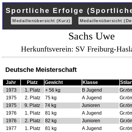
Sportliche Erfolge (Sportlich
Medaillenübersicht (Kurz)
Medaillenübersicht (Det
Sachs Uwe
Herkunftsverein: SV Freiburg-Has
Deutsche Meisterschaft
Jahr
Platz
Gewicht
Klasse
Stilar
1973
1. Platz
+ 56 kg
B Jugend
Gr.rö
1975
2. Platz
75 kg
A Jugend
Gr.rö
1975
9. Platz
74 kg
Junioren
Gr.rö
1976
1. Platz
81 kg
A Jugend
Gr.rö
1976
2. Platz
82 kg
Junioren
Gr.rö
1977
1. Platz
81 kg
A Jugend
Gr.rö