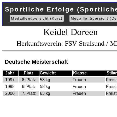
Sportliche Erfolge (Sportlich
Medaillenübersicht (Kurz)
Medaillenübersicht (Det
Keidel Doreen
Herkunftsverein: FSV Stralsund / 
Deutsche Meisterschaft
Jahr
Platz
Gewicht
Klasse
Stilar
1997
8. Platz
58 kg
Frauen
Freist
1998
6. Platz
58 kg
Frauen
Freist
2000
7. Platz
63 kg
Frauen
Freist