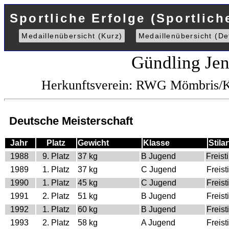
Sportliche Erfolge (Sportlich
Medaillenübersicht (Kurz)
Medaillenübersicht (Det
Gündling Jen
Herkunftsverein: RWG Mömbris/K
Deutsche Meisterschaft
Jahr
Platz
Gewicht
Klasse
Stilar
1988
9. Platz
37 kg
B Jugend
Freisti
1989
1. Platz
37 kg
C Jugend
Freisti
1990
1. Platz
45 kg
C Jugend
Freisti
1991
2. Platz
51 kg
B Jugend
Freisti
1992
1. Platz
60 kg
B Jugend
Freisti
1993
2. Platz
58 kg
A Jugend
Freisti