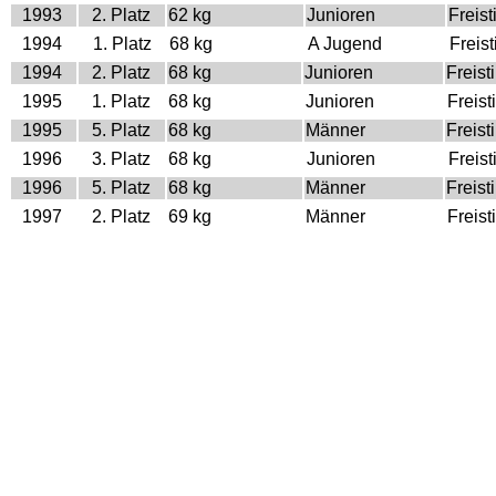
1993
2. Platz
62 kg
Junioren
Freisti
1994
1. Platz
68 kg
A Jugend
Freisti
1994
2. Platz
68 kg
Junioren
Freisti
1995
1. Platz
68 kg
Junioren
Freisti
1995
5. Platz
68 kg
Männer
Freisti
1996
3. Platz
68 kg
Junioren
Freisti
1996
5. Platz
68 kg
Männer
Freisti
1997
2. Platz
69 kg
Männer
Freisti
1998
2. Platz
69 kg
Männer
Freisti
1999
1. Platz
69 kg
Männer
Freisti
2000
1. Platz
69 kg
Männer
Freisti
Weltmeisterschaft
Jahr
Platz
Gewicht
Klasse
Stilar
1992
8. Platz
60 kg
Cadets
Freisti
1995
13. Platz
68 kg
Espoir
Freisti
1997
26. Platz
69 kg
Männer
Freisti