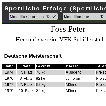
Sportliche Erfolge (Sportlich
Medaillenübersicht (Kurz)
Medaillenübersicht (Det
Foss Peter
Herkunftsverein: VFK Schifferstadt
Deutsche Meisterschaft
Jahr
Platz
Gewicht
Klasse
Stilar
1974
7. Platz
70 kg
A Jugend
Freisti
1976
8. Platz
82 kg
Junioren
Freisti
1977
7. Platz
82 kg
Männer
Freisti
1979
10. Platz
82 kg
Männer
Freisti