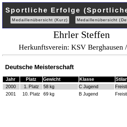
Sportliche Erfolge (Sportlich
Medaillenübersicht (Kurz)
Medaillenübersicht (Det
Ehrler Steffen
Herkunftsverein: KSV Berghausen
Deutsche Meisterschaft
Jahr
Platz
Gewicht
Klasse
Stilar
2000
1. Platz
58 kg
C Jugend
Freisti
2001
10. Platz
69 kg
B Jugend
Freisti