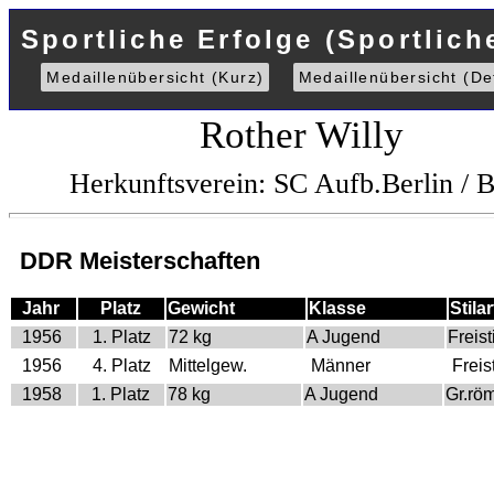
Sportliche Erfolge (Sportlich
Medaillenübersicht (Kurz)
Medaillenübersicht (Det
Rother Willy
Herkunftsverein: SC Aufb.Berlin /
DDR Meisterschaften
Jahr
Platz
Gewicht
Klasse
Stilar
1956
1. Platz
72 kg
A Jugend
Freisti
1956
4. Platz
Mittelgew.
Männer
Freist
1958
1. Platz
78 kg
A Jugend
Gr.rö