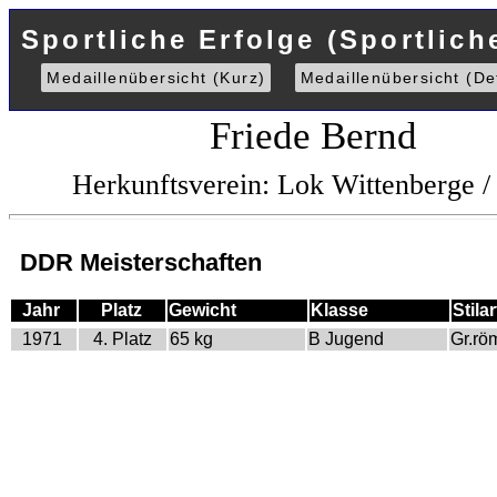
Sportliche Erfolge (Sportlich
Medaillenübersicht (Kurz)
Medaillenübersicht (Det
Friede Bernd
Herkunftsverein: Lok Wittenberge 
DDR Meisterschaften
Jahr
Platz
Gewicht
Klasse
Stilar
1971
4. Platz
65 kg
B Jugend
Gr.rö