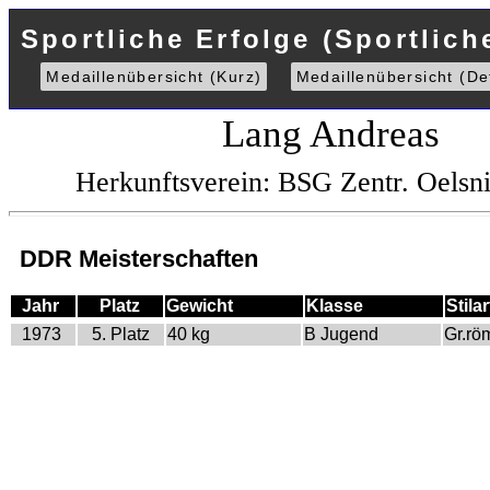
Sportliche Erfolge (Sportlich
Medaillenübersicht (Kurz)
Medaillenübersicht (Det
Lang Andreas
Herkunftsverein: BSG Zentr. Oelsni
DDR Meisterschaften
Jahr
Platz
Gewicht
Klasse
Stilar
1973
5. Platz
40 kg
B Jugend
Gr.rö