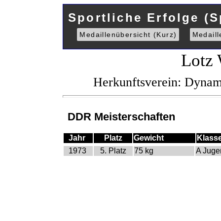
Sportliche Erfolge (S
Medaillenübersicht (Kurz)
Medaill
Lotz 
Herkunftsverein: Dyna
DDR Meisterschaften
Jahr
Platz
Gewicht
Klass
1973
5. Platz
75 kg
A Juge