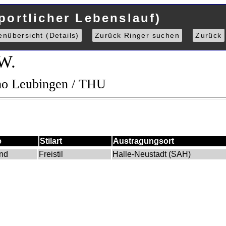
portlicher Lebenslauf)
enübersicht (Details)
Zurück Ringer suchen
Zurück
W.
mo Leubingen / THU
e
Stilart
Austragungsort
nd
Freistil
Halle-Neustadt (SAH)