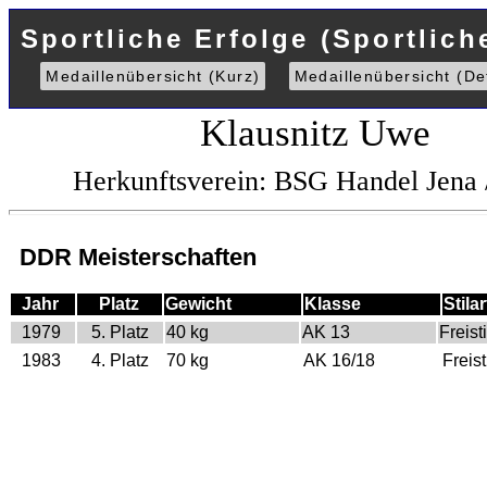
Sportliche Erfolge (Sportlich
Medaillenübersicht (Kurz)
Medaillenübersicht (Det
Klausnitz Uwe
Herkunftsverein: BSG Handel Jena
DDR Meisterschaften
Jahr
Platz
Gewicht
Klasse
Stilar
1979
5. Platz
40 kg
AK 13
Freisti
1983
4. Platz
70 kg
AK 16/18
Freist