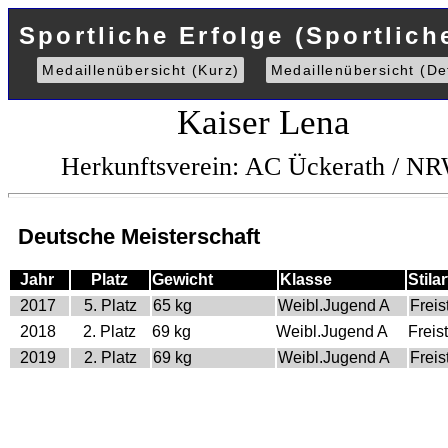
Sportliche Erfolge (Sportlich
Medaillenübersicht (Kurz)
Medaillenübersicht (Det
Kaiser Lena
Herkunftsverein: AC Ückerath / N
Deutsche Meisterschaft
Jahr
Platz
Gewicht
Klasse
Stilar
2017
5. Platz
65 kg
Weibl.Jugend A
Freist
2018
2. Platz
69 kg
Weibl.Jugend A
Freist
2019
2. Platz
69 kg
Weibl.Jugend A
Freist