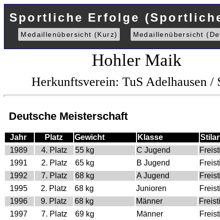
Sportliche Erfolge (Sportlich
Medaillenübersicht (Kurz)
Medaillenübersicht (Det
Hohler Maik
Herkunftsverein: TuS Adelhausen /
Deutsche Meisterschaft
Jahr
Platz
Gewicht
Klasse
Stilar
1989
4. Platz
55 kg
C Jugend
Freisti
1991
2. Platz
65 kg
B Jugend
Freisti
1992
7. Platz
68 kg
A Jugend
Freisti
1995
2. Platz
68 kg
Junioren
Freisti
1996
9. Platz
68 kg
Männer
Freisti
1997
7. Platz
69 kg
Männer
Freisti