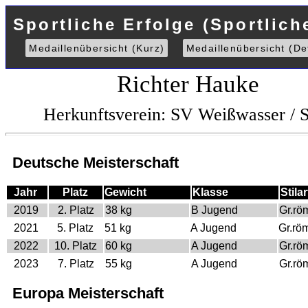
Sportliche Erfolge (Sportlich
Medaillenübersicht (Kurz)
Medaillenübersicht (Det
Richter Hauke
Herkunftsverein: SV Weißwasser /
Deutsche Meisterschaft
Jahr
Platz
Gewicht
Klasse
Stilar
2019
2. Platz
38 kg
B Jugend
Gr.rö
2021
5. Platz
51 kg
A Jugend
Gr.rö
2022
10. Platz
60 kg
A Jugend
Gr.rö
2023
7. Platz
55 kg
A Jugend
Gr.rö
Europa Meisterschaft