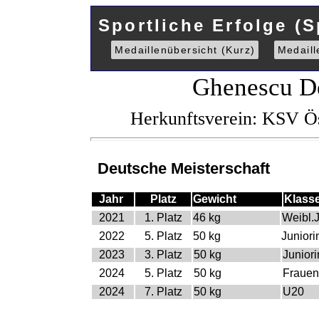
Sportliche Erfolge (S
Medaillenübersicht (Kurz)
Medaill
Ghenescu D
Herkunftsverein: KSV Ö
Deutsche Meisterschaft
Jahr
Platz
Gewicht
Klass
2021
1. Platz
46 kg
Weibl.
2022
5. Platz
50 kg
Junior
2023
3. Platz
50 kg
Junior
2024
5. Platz
50 kg
Frauen
2024
7. Platz
50 kg
U20