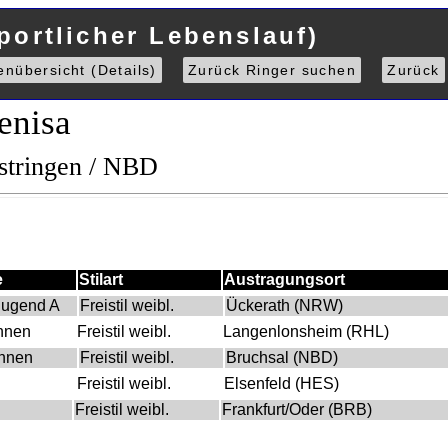
portlicher Lebenslauf)
enübersicht (Details)
Zurück Ringer suchen
Zurück
enisa
stringen / NBD
e
Stilart
Austragungsort
Jugend A
Freistil weibl.
Ückerath (NRW)
innen
Freistil weibl.
Langenlonsheim (RHL)
innen
Freistil weibl.
Bruchsal (NBD)
Freistil weibl.
Elsenfeld (HES)
Freistil weibl.
Frankfurt/Oder (BRB)