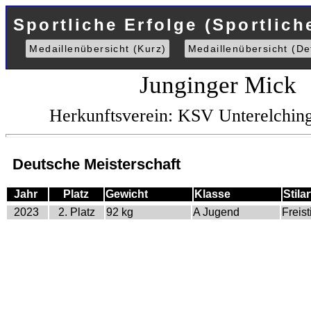
Sportliche Erfolge (Sportlich
Medaillenübersicht (Kurz)
Medaillenübersicht (Det
Junginger Mick
Herkunftsverein: KSV Unterelchi
Deutsche Meisterschaft
Jahr
Platz
Gewicht
Klasse
Stilar
2023
2. Platz
92 kg
A Jugend
Freisti