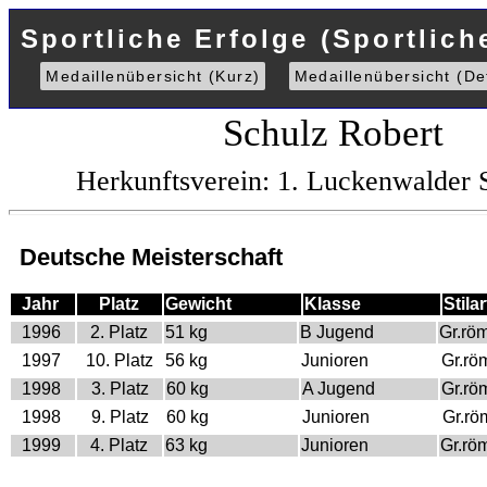
Sportliche Erfolge (Sportlich
Medaillenübersicht (Kurz)
Medaillenübersicht (Det
Schulz Robert
Herkunftsverein: 1. Luckenwalder
Deutsche Meisterschaft
Jahr
Platz
Gewicht
Klasse
Stilar
1996
2. Platz
51 kg
B Jugend
Gr.rö
1997
10. Platz
56 kg
Junioren
Gr.rö
1998
3. Platz
60 kg
A Jugend
Gr.rö
1998
9. Platz
60 kg
Junioren
Gr.rö
1999
4. Platz
63 kg
Junioren
Gr.rö