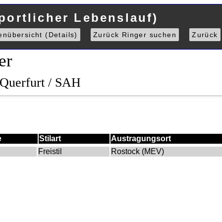
portlicher Lebenslauf)
enübersicht (Details)
Zurück Ringer suchen
Zurück
er
 Querfurt / SAH
e
Stilart
Austragungsort
Freistil
Rostock (MEV)