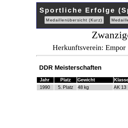
Sportliche Erfolge (S
Medaillenübersicht (Kurz)
Medaill
Zwanzig
Herkunftsverein: Empor
DDR Meisterschaften
Jahr
Platz
Gewicht
Klass
1990
5. Platz
48 kg
AK 13