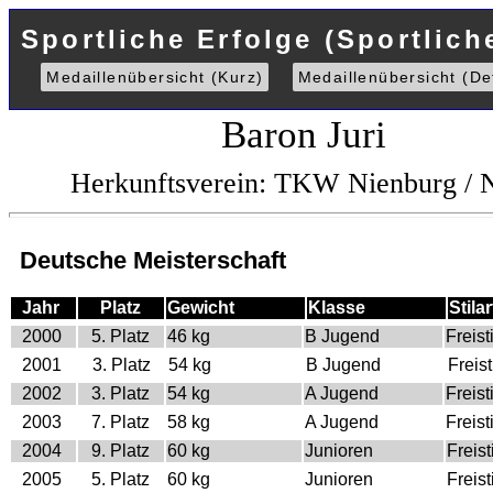
Sportliche Erfolge (Sportlich
Medaillenübersicht (Kurz)
Medaillenübersicht (Det
Baron Juri
Herkunftsverein: TKW Nienburg /
Deutsche Meisterschaft
Jahr
Platz
Gewicht
Klasse
Stilar
2000
5. Platz
46 kg
B Jugend
Freisti
2001
3. Platz
54 kg
B Jugend
Freist
2002
3. Platz
54 kg
A Jugend
Freisti
2003
7. Platz
58 kg
A Jugend
Freisti
2004
9. Platz
60 kg
Junioren
Freisti
2005
5. Platz
60 kg
Junioren
Freisti