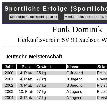
Sportliche Erfolge (Sportlich
Medaillenübersicht (Kurz)
Medaillenübersicht (Det
Funk Dominik
Herkunftsverein: SV 90 Sachsen W
Deutsche Meisterschaft
Jahr
Platz
Gewicht
Klasse
Stilar
2000
4. Platz
85 kg
C Jugend
Freisti
2001
4. Platz
97 kg
B Jugend
Freist
2002
3. Platz
97 kg
B Jugend
Freisti
2003
10. Platz
97 kg
A Jugend
Freisti
2004
8. Platz
97 kg
A Jugend
Freist