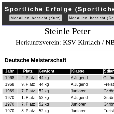
Sportliche Erfolge (Sportlich
Medaillenübersicht (Kurz)
Medaillenübersicht (Det
Steinle Peter
Herkunftsverein: KSV Kirrlach / N
Deutsche Meisterschaft
Jahr
Platz
Gewicht
Klasse
Stilar
1968
2. Platz
44 kg
A Jugend
Gr.rö
1968
9. Platz
44 kg
A Jugend
Freist
1969
7. Platz
52 kg
Junioren
Gr.rö
1970
1. Platz
52 kg
A Jugend
Gr.rö
1970
7. Platz
52 kg
Junioren
Gr.rö
1970
3. Platz
52 kg
Junioren
Freist