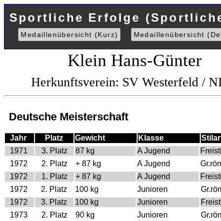
Sportliche Erfolge (Sportlich
Medaillenübersicht (Kurz)
Medaillenübersicht (Det
Klein Hans-Günter
Herkunftsverein: SV Westerfeld /
Deutsche Meisterschaft
Jahr
Platz
Gewicht
Klasse
Stilar
1971
3. Platz
87 kg
A Jugend
Freisti
1972
2. Platz
+ 87 kg
A Jugend
Gr.rö
1972
1. Platz
+ 87 kg
A Jugend
Freisti
1972
2. Platz
100 kg
Junioren
Gr.rö
1972
3. Platz
100 kg
Junioren
Freist
1973
2. Platz
90 kg
Junioren
Gr.rö