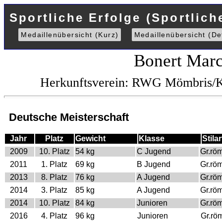
Sportliche Erfolge (Sportlich
Medaillenübersicht (Kurz)
Medaillenübersicht (Det
Bonert Mar
Herkunftsverein: RWG Mömbris/K
Deutsche Meisterschaft
Jahr
Platz
Gewicht
Klasse
Stilar
2009
10. Platz
54 kg
C Jugend
Gr.rö
2011
1. Platz
69 kg
B Jugend
Gr.rö
2013
8. Platz
76 kg
A Jugend
Gr.rö
2014
3. Platz
85 kg
A Jugend
Gr.rö
2014
10. Platz
84 kg
Junioren
Gr.rö
2016
4. Platz
96 kg
Junioren
Gr.rö