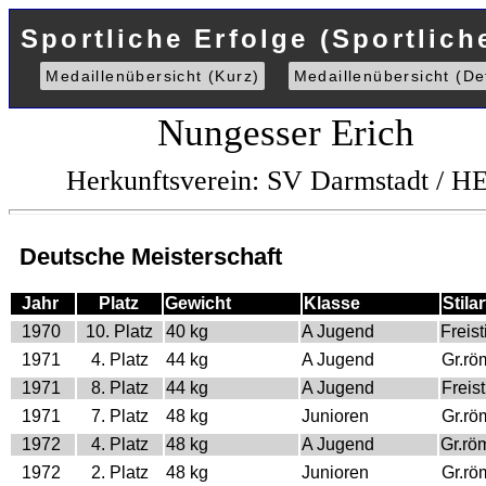
Sportliche Erfolge (Sportlich
Medaillenübersicht (Kurz)
Medaillenübersicht (Det
Nungesser Erich
Herkunftsverein: SV Darmstadt / H
Deutsche Meisterschaft
Jahr
Platz
Gewicht
Klasse
Stilar
1970
10. Platz
40 kg
A Jugend
Freisti
1971
4. Platz
44 kg
A Jugend
Gr.rö
1971
8. Platz
44 kg
A Jugend
Freist
1971
7. Platz
48 kg
Junioren
Gr.rö
1972
4. Platz
48 kg
A Jugend
Gr.rö
1972
2. Platz
48 kg
Junioren
Gr.rö