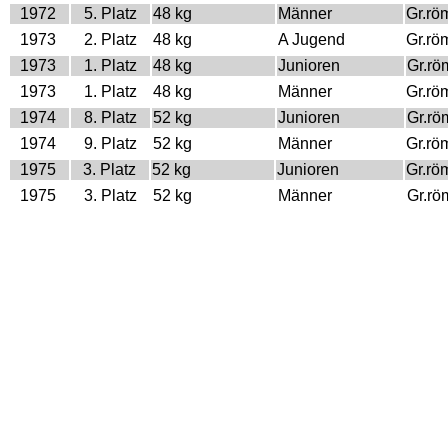
1972
5. Platz
48 kg
Männer
Gr.rö
1973
2. Platz
48 kg
A Jugend
Gr.rö
1973
1. Platz
48 kg
Junioren
Gr.rö
1973
1. Platz
48 kg
Männer
Gr.rö
1974
8. Platz
52 kg
Junioren
Gr.rö
1974
9. Platz
52 kg
Männer
Gr.rö
1975
3. Platz
52 kg
Junioren
Gr.rö
1975
3. Platz
52 kg
Männer
Gr.rö
1976
1. Platz
52 kg
Junioren
Gr.rö
1976
1. Platz
52 kg
Männer
Gr.rö
1977
7. Platz
52 kg
Männer
Gr.rö
Weltmeisterschaft
Jahr
Platz
Gewicht
Klasse
Stilar
1975
13. Platz
52 kg
Juniors
Gr.rö