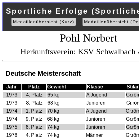
Sportliche Erfolge (Sportlich
Medaillenübersicht (Kurz)
Medaillenübersicht (Det
Pohl Norbert
Herkunftsverein: KSV Schwalbach 
Deutsche Meisterschaft
Jahr
Platz
Gewicht
Klasse
Stilar
1973
4. Platz
65 kg
A Jugend
Gr.rö
1973
8. Platz
68 kg
Junioren
Gr.rö
1974
1. Platz
70 kg
A Jugend
Gr.rö
1974
9. Platz
68 kg
Junioren
Gr.rö
1975
6. Platz
74 kg
Junioren
Gr.rö
1978
4. Platz
74 kg
Männer
Gr.rö