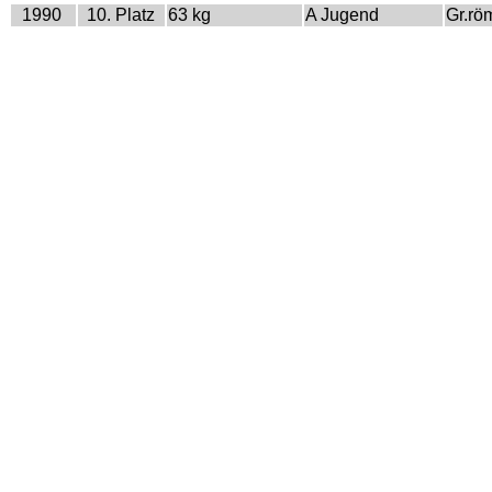
1990
10. Platz
63 kg
A Jugend
Gr.rö