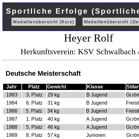
Sportliche Erfolge (Sportlich
Medaillenübersicht (Kurz)
Medaillenübersicht (Det
Heyer Rolf
Herkunftsverein: KSV Schwalbach 
Deutsche Meisterschaft
Jahr
Platz
Gewicht
Klasse
Stilar
1983
3. Platz
29 kg
B Jugend
Gr.rö
1984
6. Platz
31 kg
B Jugend
Freisti
1986
5. Platz
34 kg
B Jugend
Freisti
1987
1. Platz
40 kg
A Jugend
Gr.rö
1988
5. Platz
46 kg
A Jugend
Gr.rö
1989
8. Platz
57 kg
Junioren
Gr.rö