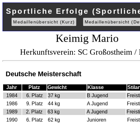
Sportliche Erfolge (Sportlich
Medaillenübersicht (Kurz)
Medaillenübersicht (Det
Keimig Mario
Herkunftsverein: SC Großostheim /
Deutsche Meisterschaft
Jahr
Platz
Gewicht
Klasse
Stilar
1984
6. Platz
37 kg
B Jugend
Freisti
1986
9. Platz
44 kg
A Jugend
Freisti
1989
2. Platz
63 kg
A Jugend
Freisti
1990
6. Platz
62 kg
Junioren
Freist