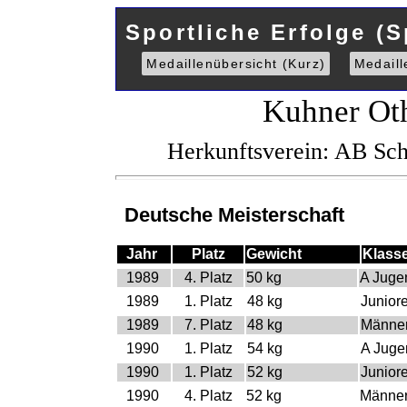
Sportliche Erfolge (S
Medaillenübersicht (Kurz)
Medaill
Kuhner Ot
Herkunftsverein: AB S
Deutsche Meisterschaft
Jahr
Platz
Gewicht
Klass
1989
4. Platz
50 kg
A Juge
1989
1. Platz
48 kg
Junior
1989
7. Platz
48 kg
Männe
1990
1. Platz
54 kg
A Juge
1990
1. Platz
52 kg
Junior
1990
4. Platz
52 kg
Männe