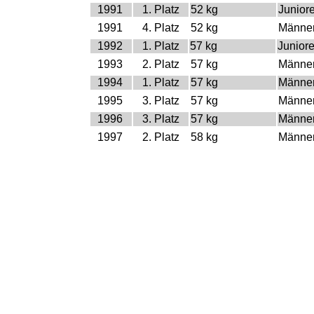
1991
1. Platz
52 kg
Junior
1991
4. Platz
52 kg
Männe
1992
1. Platz
57 kg
Junior
1993
2. Platz
57 kg
Männe
1994
1. Platz
57 kg
Männe
1995
3. Platz
57 kg
Männe
1996
3. Platz
57 kg
Männe
1997
2. Platz
58 kg
Männe
1998
1. Platz
58 kg
Männe
1999
3. Platz
58 kg
Männe
2002
1. Platz
60 kg
Männe
2003
2. Platz
60 kg
Männe
Olympische Spiele
Jahr
Platz
Gewicht
Klass
2000
15. Platz
58 kg
Männe