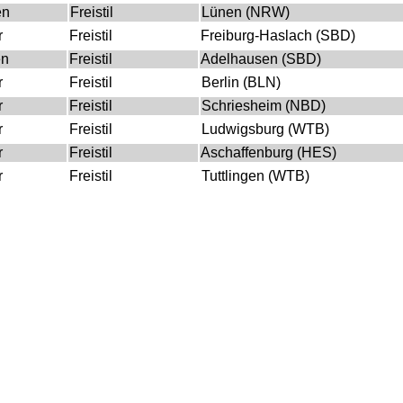
en
Freistil
Lünen (NRW)
r
Freistil
Freiburg-Haslach (SBD)
en
Freistil
Adelhausen (SBD)
r
Freistil
Berlin (BLN)
r
Freistil
Schriesheim (NBD)
r
Freistil
Ludwigsburg (WTB)
r
Freistil
Aschaffenburg (HES)
r
Freistil
Tuttlingen (WTB)
r
Freistil
Brötzingen(NBD)
r
Freistil
Neckargartach (WTB)
r
Freistil
Berghausen (NBD)
r
Freistil
Anger (BAY)
e
Stilart
Austragungsort
r
Freistil
Sydney (AUS)