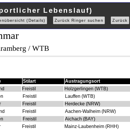
portlicher Lebenslauf)
enübersicht (Details)
Zurück Ringer suchen
Zurück
hmar
chramberg / WTB
e
Stilart
Austragungsort
nd
Freistil
Holzgerlingen (WTB)
en
Freistil
Lauffen (WTB)
r
Freistil
Herdecke (NRW)
nd
Freistil
Aachen-Walheim (NRW)
en
Freistil
Aichach (BAY)
r
Freistil
Mainz-Laubenheim (RHH)