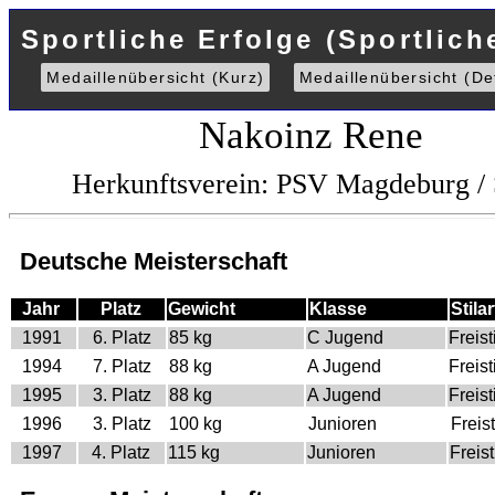
Sportliche Erfolge (Sportlich
Medaillenübersicht (Kurz)
Medaillenübersicht (Det
Nakoinz Rene
Herkunftsverein: PSV Magdeburg 
Deutsche Meisterschaft
Jahr
Platz
Gewicht
Klasse
Stilar
1991
6. Platz
85 kg
C Jugend
Freisti
1994
7. Platz
88 kg
A Jugend
Freisti
1995
3. Platz
88 kg
A Jugend
Freisti
1996
3. Platz
100 kg
Junioren
Freist
1997
4. Platz
115 kg
Junioren
Freist