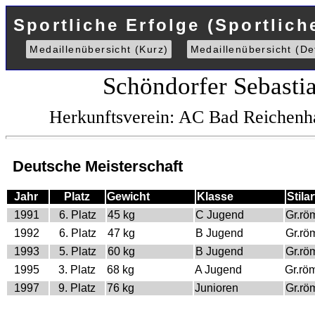
Sportliche Erfolge (Sportlich
Medaillenübersicht (Kurz)
Medaillenübersicht (Det
Schöndorfer Sebasti
Herkunftsverein: AC Bad Reichenh
Deutsche Meisterschaft
Jahr
Platz
Gewicht
Klasse
Stilar
1991
6. Platz
45 kg
C Jugend
Gr.rö
1992
6. Platz
47 kg
B Jugend
Gr.rö
1993
5. Platz
60 kg
B Jugend
Gr.rö
1995
3. Platz
68 kg
A Jugend
Gr.rö
1997
9. Platz
76 kg
Junioren
Gr.rö