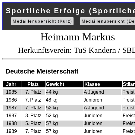
Sportliche Erfolge (Sportlich
Medaillenübersicht (Kurz)
Medaillenübersicht (Det
Heimann Markus
Herkunftsverein: TuS Kandern / SB
Deutsche Meisterschaft
Jahr
Platz
Gewicht
Klasse
Stilar
1985
7. Platz
44 kg
A Jugend
Freisti
1986
7. Platz
48 kg
Junioren
Freisti
1987
7. Platz
52 kg
A Jugend
Freisti
1987
3. Platz
52 kg
Junioren
Freist
1988
5. Platz
57 kg
Junioren
Freist
1989
7. Platz
57 kg
Junioren
Freist