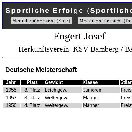
Sportliche Erfolge (Sportlich
Medaillenübersicht (Kurz)
Medaillenübersicht (Det
Engert Josef
Herkunftsverein: KSV Bamberg / 
Deutsche Meisterschaft
Jahr
Platz
Gewicht
Klasse
Stilar
1955
8. Platz
Leichtgew.
Junioren
Freist
1957
3. Platz
Weltergew.
Männer
Freist
1958
4. Platz
Weltergew.
Männer
Freist