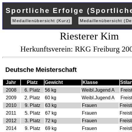
Sportliche Erfolge (Sportlich
Medaillenübersicht (Kurz)
Medaillenübersicht (Det
Riesterer Kim
Herkunftsverein: RKG Freiburg 20
Deutsche Meisterschaft
Jahr
Platz
Gewicht
Klasse
Stilar
2008
6. Platz
56 kg
Weibl.Jugend A
Freist
2009
2. Platz
60 kg
Weibl.Jugend A
Freist
2010
9. Platz
63 kg
Frauen
Freist
2011
5. Platz
67 kg
Frauen
Freist
2012
3. Platz
72 kg
Frauen
Freist
2014
9. Platz
69 kg
Frauen
Freist