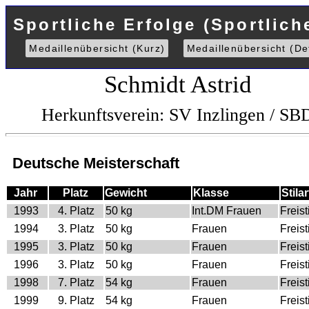
Sportliche Erfolge (Sportlich
Medaillenübersicht (Kurz)
Medaillenübersicht (Det
Schmidt Astrid
Herkunftsverein: SV Inzlingen / SB
Deutsche Meisterschaft
Jahr
Platz
Gewicht
Klasse
Stilar
1993
4. Platz
50 kg
Int.DM Frauen
Freist
1994
3. Platz
50 kg
Frauen
Freist
1995
3. Platz
50 kg
Frauen
Freist
1996
3. Platz
50 kg
Frauen
Freist
1998
7. Platz
54 kg
Frauen
Freist
1999
9. Platz
54 kg
Frauen
Freist