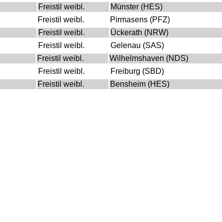
Freistil weibl.
Münster (HES)
Freistil weibl.
Pirmasens (PFZ)
Freistil weibl.
Ückerath (NRW)
Freistil weibl.
Gelenau (SAS)
Freistil weibl.
Wilhelmshaven (NDS)
Freistil weibl.
Freiburg (SBD)
Freistil weibl.
Bensheim (HES)
e
Stilart
Austragungsort
Freistil weibl.
Clermont-Ferrand (FRA)
Freistil weibl.
Boden, Hildursborg (SWE)
Freistil weibl.
Chalkida (GRE)
e
Stilart
Austragungsort
Freistil weibl.
Warschau (POL)