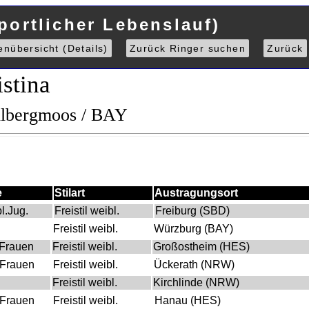
portlicher Lebenslauf)
enübersicht (Details)
Zurück Ringer suchen
Zurück
istina
llbergmoos / BAY
e
Stilart
Austragungsort
bl.Jug.
Freistil weibl.
Freiburg (SBD)
Freistil weibl.
Würzburg (BAY)
 Frauen
Freistil weibl.
Großostheim (HES)
 Frauen
Freistil weibl.
Ückerath (NRW)
Freistil weibl.
Kirchlinde (NRW)
 Frauen
Freistil weibl.
Hanau (HES)