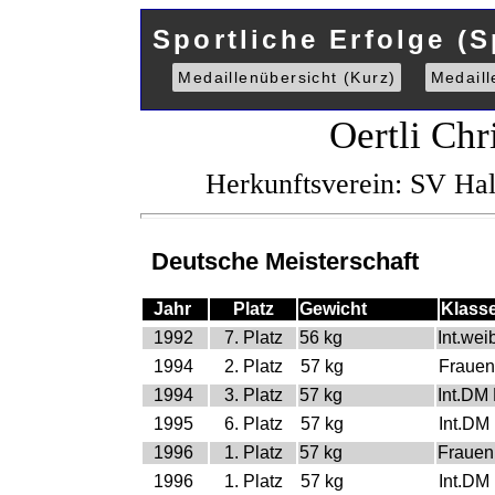
Sportliche Erfolge (S
Medaillenübersicht (Kurz)
Medaill
Oertli Chr
Herkunftsverein: SV Ha
Deutsche Meisterschaft
Jahr
Platz
Gewicht
Klass
1992
7. Platz
56 kg
Int.wei
1994
2. Platz
57 kg
Frauen
1994
3. Platz
57 kg
Int.DM
1995
6. Platz
57 kg
Int.DM
1996
1. Platz
57 kg
Frauen
1996
1. Platz
57 kg
Int.DM