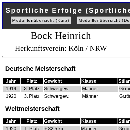
Sportliche Erfolge (Sportlich
Medaillenübersicht (Kurz)
Medaillenübersicht (Det
Bock Heinrich
Herkunftsverein: Köln / NRW
Deutsche Meisterschaft
Jahr
Platz
Gewicht
Klasse
Stilar
1919
3. Platz
Schwergew.
Männer
Gr.r
1920
3. Platz
Schwergew.
Männer
Gr.r
Weltmeisterschaft
Jahr
Platz
Gewicht
Klasse
Stilar
1920
1. Platz
+ 82,5 kg
Männer
Gr.rö