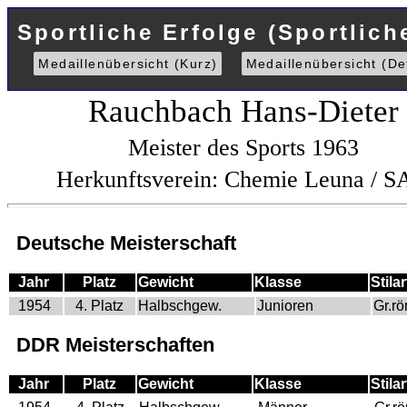
Sportliche Erfolge (Sportlich
Medaillenübersicht (Kurz)
Medaillenübersicht (Det
Rauchbach Hans-Dieter
Meister des Sports 1963
Herkunftsverein: Chemie Leuna / 
Deutsche Meisterschaft
Jahr
Platz
Gewicht
Klasse
Stilar
1954
4. Platz
Halbschgew.
Junioren
Gr.r
DDR Meisterschaften
Jahr
Platz
Gewicht
Klasse
Stilar