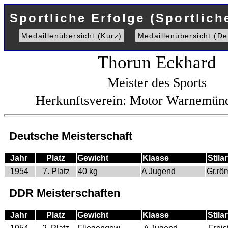
Sportliche Erfolge (Sportlich
Medaillenübersicht (Kurz)
Medaillenübersicht (Det
Thorun Eckhard
Meister des Sports
Herkunftsverein: Motor Warnemü
Deutsche Meisterschaft
Jahr
Platz
Gewicht
Klasse
Stilar
1954
7. Platz
40 kg
A Jugend
Gr.rö
DDR Meisterschaften
Jahr
Platz
Gewicht
Klasse
Stilar