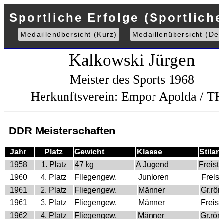
Sportliche Erfolge (Sportlich
Medaillenübersicht (Kurz)
Medaillenübersicht (Det
Kalkowski Jürgen
Meister des Sports 1968
Herkunftsverein: Empor Apolda / 
DDR Meisterschaften
Jahr
Platz
Gewicht
Klasse
Stilar
1958
1. Platz
47 kg
A Jugend
Freist
1960
4. Platz
Fliegengew.
Junioren
Freist
1961
2. Platz
Fliegengew.
Männer
Gr.r
1961
3. Platz
Fliegengew.
Männer
Freist
1962
4. Platz
Fliegengew.
Männer
Gr.r