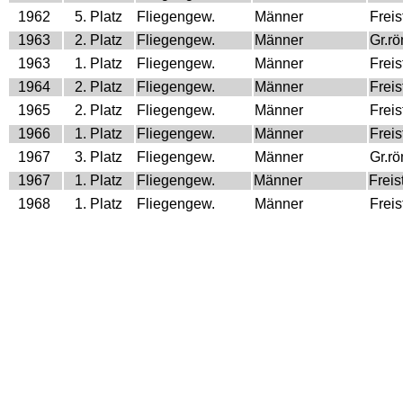
1962
5. Platz
Fliegengew.
Männer
Freist
1963
2. Platz
Fliegengew.
Männer
Gr.r
1963
1. Platz
Fliegengew.
Männer
Freist
1964
2. Platz
Fliegengew.
Männer
Freist
1965
2. Platz
Fliegengew.
Männer
Freist
1966
1. Platz
Fliegengew.
Männer
Freist
1967
3. Platz
Fliegengew.
Männer
Gr.r
1967
1. Platz
Fliegengew.
Männer
Freist
1968
1. Platz
Fliegengew.
Männer
Freist
1969
2. Platz
Fliegengew.
Männer
Freist
Weltmeisterschaft
Jahr
Platz
Gewicht
Klasse
Stilar
1967
6. Platz
52 kg
Männer
Freist
Europa Meisterschaft