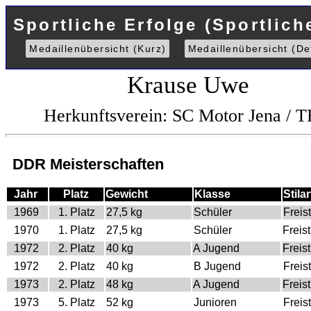
Sportliche Erfolge (Sportlich
Medaillenübersicht (Kurz)
Medaillenübersicht (Det
Krause Uwe
Herkunftsverein: SC Motor Jena / 
DDR Meisterschaften
Jahr
Platz
Gewicht
Klasse
Stilar
1969
1. Platz
27,5 kg
Schüler
Freist
1970
1. Platz
27,5 kg
Schüler
Freist
1972
2. Platz
40 kg
A Jugend
Freist
1972
2. Platz
40 kg
B Jugend
Freist
1973
2. Platz
48 kg
A Jugend
Freist
1973
5. Platz
52 kg
Junioren
Freist