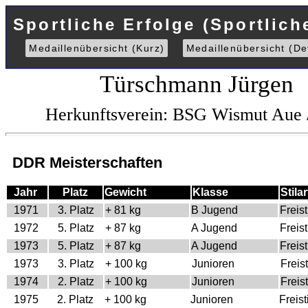
Sportliche Erfolge (Sportlich
Medaillenübersicht (Kurz)
Medaillenübersicht (Det
Türschmann Jürgen
Herkunftsverein: BSG Wismut Aue 
DDR Meisterschaften
Jahr
Platz
Gewicht
Klasse
Stilar
1971
3. Platz
+ 81 kg
B Jugend
Freist
1972
5. Platz
+ 87 kg
A Jugend
Freist
1973
5. Platz
+ 87 kg
A Jugend
Freist
1973
3. Platz
+ 100 kg
Junioren
Freist
1974
2. Platz
+ 100 kg
Junioren
Freist
1975
2. Platz
+ 100 kg
Junioren
Freisti