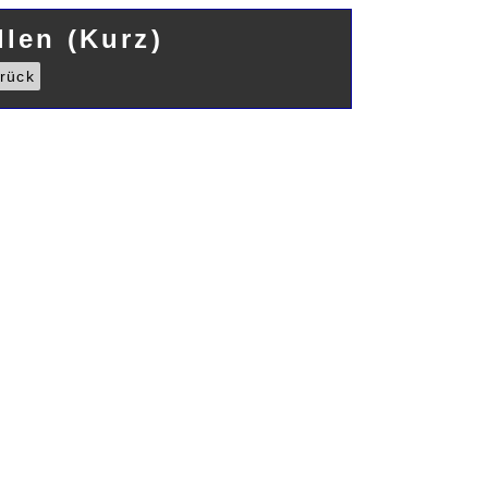
len (Kurz)
rück