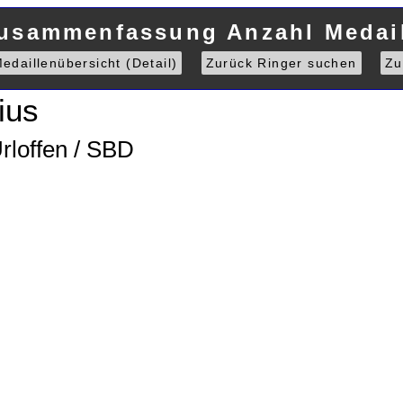
Zusammenfassung Anzahl Medail
edaillenübersicht (Detail)
Zurück Ringer suchen
Zu
ius
rloffen / SBD