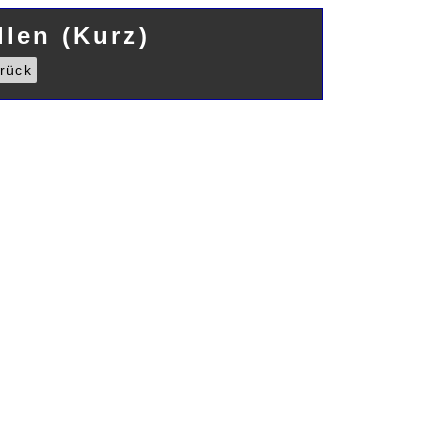
len (Kurz)
rück