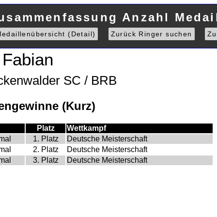
Zusammenfassung Anzahl Medail
edaillenübersicht (Detail)
Zurück Ringer suchen
Zu
 Fabian
uckenwalder SC / BRB
engewinne (Kurz)
Platz
Wettkampf
mal
1. Platz
Deutsche Meisterschaft
mal
2. Platz
Deutsche Meisterschaft
mal
3. Platz
Deutsche Meisterschaft