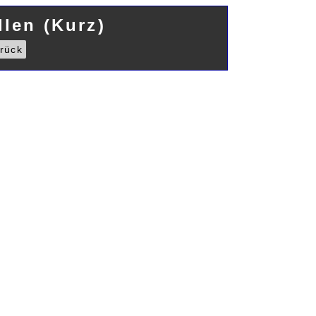
len (Kurz)
rück