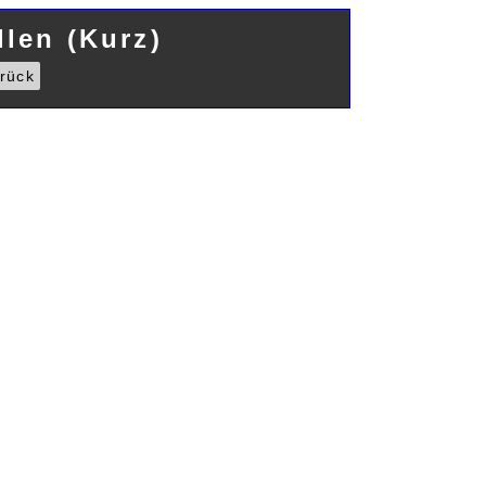
len (Kurz)
rück