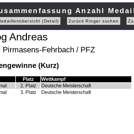
Zusammenfassung Anzahl Medail
edaillenübersicht (Detail)
Zurück Ringer suchen
Zu
g Andreas
C Pirmasens-Fehrbach / PFZ
engewinne (Kurz)
Platz
Wettkampf
mal
2. Platz
Deutsche Meisterschaft
mal
3. Platz
Deutsche Meisterschaft