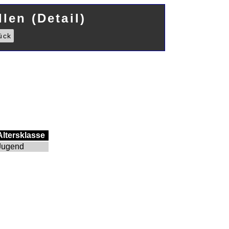
len (Detail)
ück
Altersklasse
Jugend