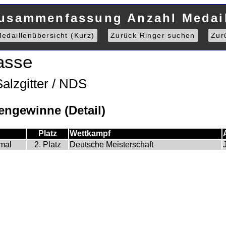
Zusammenfassung Anzahl Medail
edaillenübersicht (Kurz)
Zurück Ringer suchen
Zur
asse
alzgitter / NDS
ngewinne (Detail)
Platz
Wettkampf
mal
2. Platz
Deutsche Meisterschaft