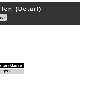
len (Detail)
ück
Altersklasse
Jugend