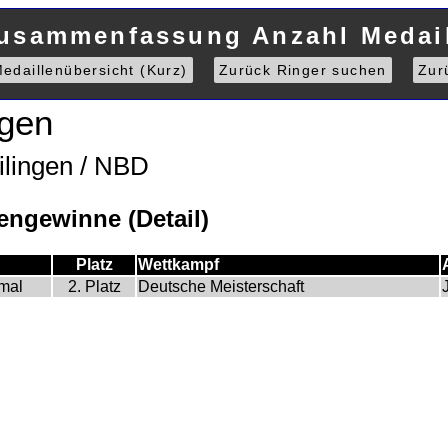
Zusammenfassung Anzahl Medail
edaillenübersicht (Kurz)
Zurück Ringer suchen
Zur
rgen
ilingen / NBD
ngewinne (Detail)
Platz
Wettkampf
mal
2. Platz
Deutsche Meisterschaft