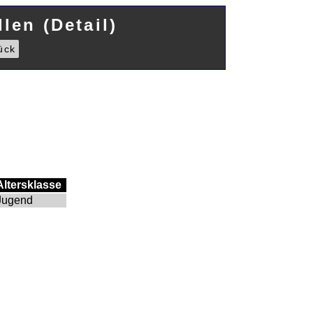
len (Detail)
ück
Altersklasse
Jugend