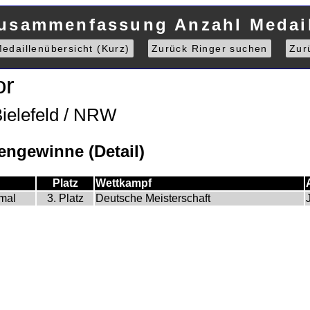
Zusammenfassung Anzahl Medail
edaillenübersicht (Kurz)
Zurück Ringer suchen
Zur
or
Bielefeld / NRW
ngewinne (Detail)
Platz
Wettkampf
mal
3. Platz
Deutsche Meisterschaft