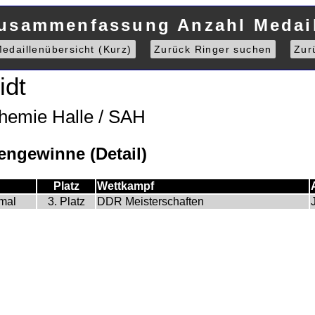
Zusammenfassung Anzahl Medail
edaillenübersicht (Kurz)
Zurück Ringer suchen
Zur
idt
hemie Halle / SAH
ngewinne (Detail)
Platz
Wettkampf
mal
3. Platz
DDR Meisterschaften