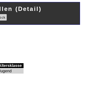
len (Detail)
ück
Altersklasse
Jugend